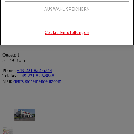
AUSWAHL SPEICHERN
Cookie-Einstellungen
DEUTZ SICHERHEIT
Gesellschaft für Industrieservice mbH
Ottostr. 1
51149 Köln
Phone:
+49 221 822-6744
Telefax:
+49 221 822-6848
Mail:
deutz-sicherheit
deutz
com