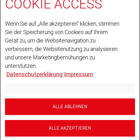
COOKIE ACCESS
Portfolio
Zertifikate
Referenzen
Dein Weg zu uns
Wenn Sie auf „Alle akzeptieren“ klicken, stimmen
Sie der Speicherung von Cookies auf Ihrem
Karriere
DEUTZ Global
Gerät zu, um die Websitenavigation zu
verbessern, die Websitenutzung zu analysieren
REGION & SPRACHE
DEUTZ Sicherheit
:
-
Deutsch
und unsere Marketingbemühungen zu
Deutsch
DE
unterstützen.
REGION & SPRACHE
Datenschutzerklärung
Impressum
Sprache wählen
Deutsch
English
Kontakt
Impressum
Datenschutzerklärung
ALLE ABLEHNEN
Compliance
Cookies
Dein Weg zu uns
ALLE AKZEPTIEREN
So findest du uns